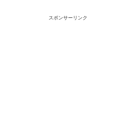
ったら、元に戻す４）後始末をきっちり
やる 作業服装１）決められた作業服装を
する。２）髪の長い人...
スポンサーリンク