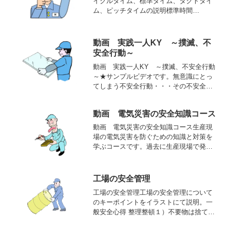
イクルタイム、標準タイム、タクトタイ
ム、ピッチタイムの説明標準時間
structure of standard timeその仕事に適正
を持ち、習熟した作業者が、所定の作業
条件の基で必要な余裕を持ち、正常な...
動画 実践一人KY ～撲滅、不
安全行動～
動画 実践一人KY ～撲滅、不安全行動
～★サンプルビデオです。無意識にとっ
てしまう不安全行動・・・その不安全行
動を現場から無くせば、多くの人間を労
働災害から 救うことが出来る！！では、
動画 電気災害の安全知識コース
どのようにして不安全行動を撲滅させる
か？▼その答えが、ズ...
動画 電気災害の安全知識コース生産現
場の電気災害を防ぐための知識と対策を
学ぶコースです。過去に生産現場で発生
し­た148件の電気災害を分析し、実際の災
害事故から抽出された、現場に潜む電気
の危険­に関する知識と対策を習得しま
工場の安全管理
す。災害事例と実験...
工場の安全管理工場の安全管理について
のキーポイントをイラストにて説明。一
般安全心得 整理整頓１）不要物は捨てる
２）決められた場所に置く３）使い終わ