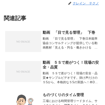
クレイン テクノ
関連記事
動画 「目で見る管理」 下巻
動画 「目で見る管理」 下巻日本能率
協会コンサルティングが提供している動
画教材「見える・判る・働きかける
「目で見る管理」 下巻」（DVD全上下
巻）のダイジェスト版です。生産工場で
は、品質・コスト・納期の追求を目指
動画 ５Ｓで差がつく！現場の安
し、つねに革新的な改善...
全・品質
動画 ５Ｓで差がつく！現場の安全・品
質★サンプルビデオです。掛け声だけの
５Sから、本格的な５Sの実践へ！本DVD
は、作業者のみなさんの心を動かしま
す。元請・施主・近隣に見られたくない
ものづくりのタイム管理
現場から、見せたくなる現場に変えるこ
とができます。
工場における時間管理リードタイム、サ