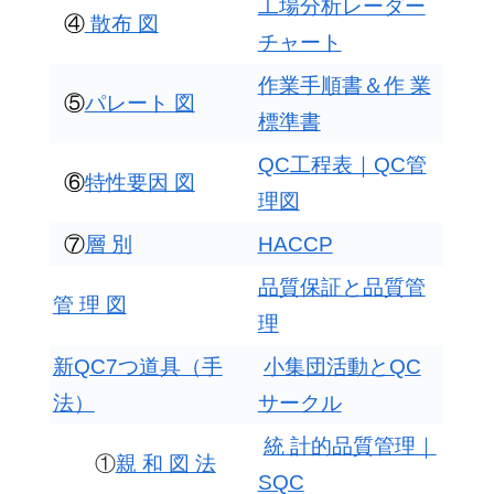
工場分析レーダー
④
散布 図
チャート
作業手順書＆作 業
⑤
パレート 図
標準書
QC工程表｜QC管
⑥
特性要因 図
理図
⑦
層 別
HACCP
品質保証と品質管
管 理 図
理
新QC7つ道具（手
小集団活動とQC
法）
サークル
統 計的品質管理｜
①
親 和 図 法
SQC