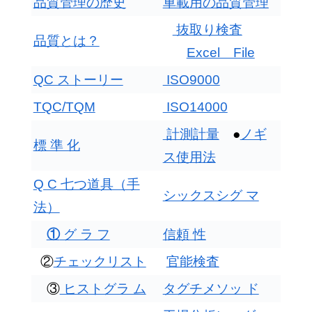
品質管理の歴史
車載用の品質管理
抜取り検査
品質とは？
Excel File
QC ストーリー
ISO9000
TQC/TQM
ISO14000
計測計量
●
ノギ
標 準 化
ス使用法
Q C 七つ道具（手
シックスシグ マ
法）
①
グ ラ フ
信頼 性
②
チェックリスト
官能検査
③
ヒストグラ ム
タグチメソッ ド