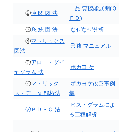
品 質機能展開(Ｑ
②
連 関 図 法
ＦＤ)
③
系 統 図 法
なぜなぜ分析
④
マトリックス
業務 マニュアル
図法
⑤
アロー・ダイ
ポカヨ ケ
ヤグラム 法
⑥
マトリック
ポカヨケ改善事例
ス・データ 解析法
集
ヒストグラムによ
⑦ＰＤＰＣ 法
る工程解析