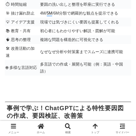
⏱ 時間短縮
要因の洗い出しと整理を即座に実行できる
🎯 抜け漏れ防止
4M/
5M
/6M分類で網羅的な観点を提示できる
💡 アイデア支援
現場では気づきにくい要因も提案してくれる
📚 教育・共有
初心者にもわかりやすい解説・図解が可能
🧠 思考の整理
複雑な問題を構造的に可視化できる
🛠 改善活動の加
なぜなぜ分析や対策案までスムーズに連携可能
速
多言語での作成・展開も可能（例：英語・中国
🌐 多様な言語対応
語）
事例で学ぶ！ChatGPTによる特性要因図
の作成、要因検証、改善策
メニュー
ホーム
検索
トップ
サイドバー