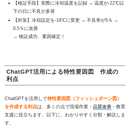
【検証手段】実際に冷却温度を記録 → 温度が-22℃以
下の日に不良が多発
【対策】冷却設定を-18℃に変更 → 不良率が5％ →
0.5％に改善
→ 検証成功、要因確定！
ChatGPT活用による特性要因図 作成の
利点
ChatGPTを活用して
特性要因図（フィッシュボーン図）
を作成する利点
は、多くの点で現場作業・
品質改善
・教育
支援に役立ちます。以下に、わかりやすく分類・解説しま
す。