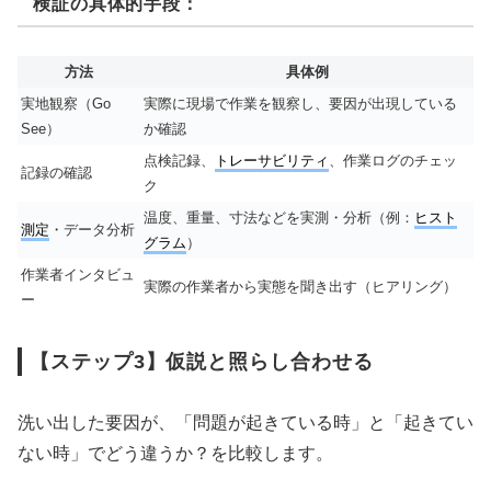
検証の具体的手段：
方法
具体例
実地観察（Go
実際に現場で作業を観察し、要因が出現している
See）
か確認
点検記録、
トレーサビリティ
、作業ログのチェッ
記録の確認
ク
温度、重量、寸法などを実測・分析（例：
ヒスト
測定
・データ分析
グラム
）
作業者インタビュ
実際の作業者から実態を聞き出す（ヒアリング）
ー
【ステップ3】仮説と照らし合わせる
洗い出した要因が、「問題が起きている時」と「起きてい
ない時」でどう違うか？を比較します。