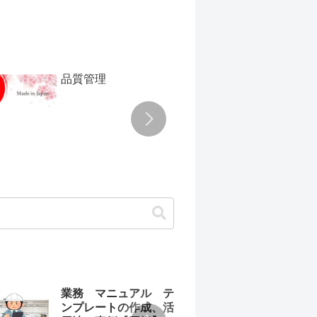
品質管理
TPM
業務 マニュアル テ
わか
ンプレートの作成、活
ュア