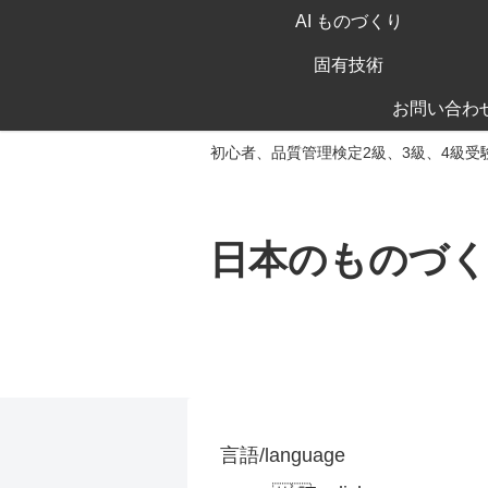
AI ものづくり
固有技術
お問い合わ
初心者、品質管理検定2級、3級、4級受
日本のものづ
言語/language