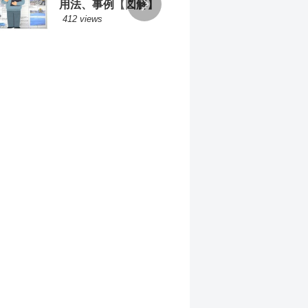
用法、事例【図解】
方の
412 views
211 v