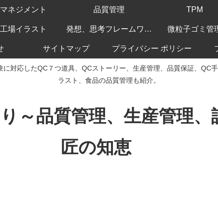
マネジメント
品質管理
TPM
工場イラスト
発想、思考フレームワーク
微粒子ゴミ管
せ
サイトマップ
プライバシー ポリシー
験に対応したQC７つ道具、QCストーリー、生産管理、品質保証、QC
ラスト、食品の品質管理も紹介。
くり～品質管理、生産管理
匠の知恵