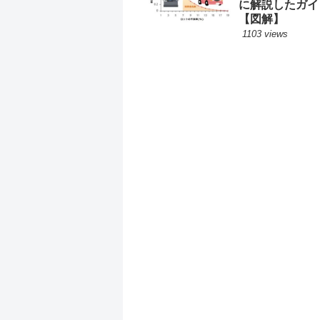
に解説したガイ
【図解】
1103 views