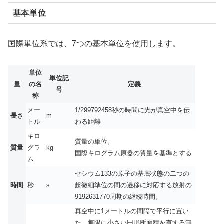
基本単位
国際単位系では、7つの基本単位を使用します。
単位
単位記
量
の名
定義
号
称
メー
1/299792458秒の時間に光が真空中を伝
長さ
m
トル
わる距離
キロ
質量の単位。
質量
グラ
kg
国際キログラム原器の質量を基準とする
ム
セシウム133の原子の基底状態の二つの
時間
秒
s
超微細準位の間の遷移に対応する放射の
9192631770周期の継続時間。
真空中に1メートルの間隔で平行に置い
た、無限に小さい円形断面積を有する無