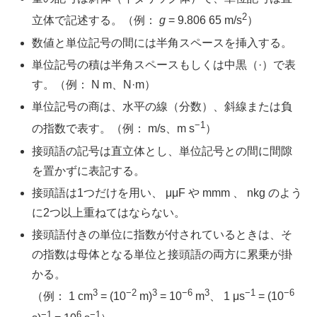
2
立体で記述する。（例：
g
= 9.806 65 m/s
）
数値と単位記号の間には半角スペースを挿入する。
単位記号の積は半角スペースもしくは中黒（·）で表
す。（例： N m、N·m）
単位記号の商は、水平の線（分数）、斜線または負
−1
の指数で表す。（例： m/s、m s
）
接頭語の記号は直立体とし、単位記号との間に間隙
を置かずに表記する。
接頭語は1つだけを用い、 μμF や mmm 、 nkg のよう
に2つ以上重ねてはならない。
接頭語付きの単位に指数が付されているときは、そ
の指数は母体となる単位と接頭語の両方に累乗が掛
かる。
3
−2
3
−6
3
−1
−6
（例： 1 cm
= (10
m)
= 10
m
、 1 μs
= (10
−1
6
−1