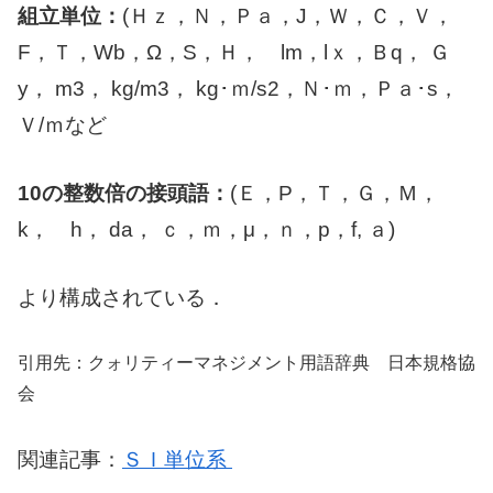
組立単位：
(Ｈｚ，Ｎ，Ｐａ，J，Ｗ，Ｃ，Ｖ，
F，Ｔ，Wb，Ω，S，Ｈ， lm，lｘ，Ｂq， Ｇ
y， m3， kg/m3， kg･ｍ/s2，Ｎ･ｍ，Ｐａ･s，
Ｖ/ｍなど
10の整数倍の接頭語：
(Ｅ，P，Ｔ，Ｇ，Ｍ，
k， h， da， ｃ，ｍ，μ，ｎ，p，f, ａ)
より構成されている．
引用先：クォリティーマネジメント用語辞典 日本規格協
会
関連記事：
ＳＩ単位系