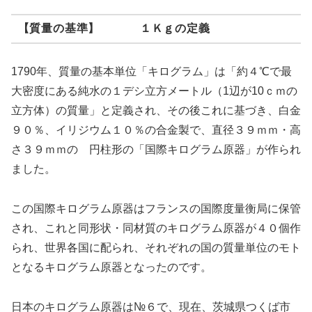
【質量の基準】 １Ｋｇの定義
1790年、質量の基本単位「キログラム」は「約４℃で最
大密度にある純水の１デシ立方メートル（1辺が10ｃｍの
立方体）の質量」と定義され、その後これに基づき、白金
９０％、イリジウム１０％の合金製で、直径３９ｍｍ・高
さ３９ｍｍの 円柱形の「国際キログラム原器」が作られ
ました。
この国際キログラム原器はフランスの国際度量衡局に保管
され、これと同形状・同材質のキログラム原器が４０個作
られ、世界各国に配られ、それぞれの国の質量単位のモト
となるキログラム原器となったのです。
日本のキログラム原器は№６で、現在、茨城県つくば市