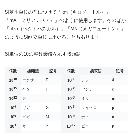
SI基本単位の前につけて「km（キロメートル）」
「mA（ミリアンペア）」のように使用します。そのほか
「hPa（ヘクトパスカル）」「MN（メガニュートン）」
のようにSI組立単位に用いることもあります。
SI単位の10の整数乗倍を示す接頭語
倍数
接頭語
記号
倍数
接頭語
記号
18
-1
エクサ
E
デシ
d
10
10
15
-2
ペタ
P
センチ
c
10
10
12
-3
テラ
T
ミリ
m
10
10
9
-6
ギガ
G
マイクロ
μ
10
10
6
-9
メガ
M
ナノ
n
10
10
3
-12
キロ
k
ピコ
p
10
10