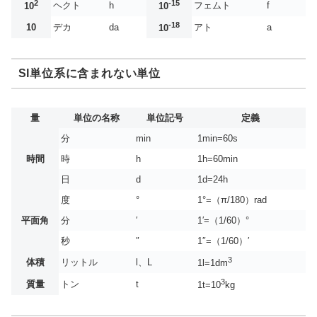
2
-15
ヘクト
h
フェムト
f
10
10
-18
10
デカ
da
アト
a
10
SI単位系に含まれない単位
量
単位の名称
単位記号
定義
分
min
1min=60s
時間
時
h
1h=60min
日
d
1d=24h
度
°
1°=（π/180）rad
平面角
分
′
1′=（1/60）°
秒
″
1″=（1/60）′
3
体積
リットル
l、L
1l=1dm
3
質量
トン
t
1t=10
kg