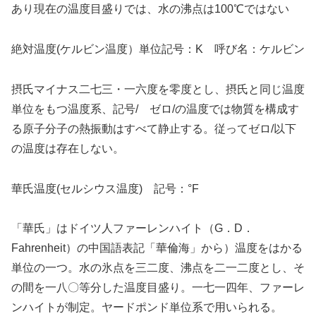
あり現在の温度目盛りでは、水の沸点は100℃ではない
絶対温度(ケルビン温度）単位記号：K 呼び名：ケルビン
摂氏マイナス二七三・一六度を零度とし、摂氏と同じ温度
単位をもつ温度系、記号/ ゼロ/の温度では物質を構成す
る原子分子の熱振動はすべて静止する。従ってゼロ/以下
の温度は存在しない。
華氏温度(セルシウス温度) 記号：°F
「華氏」はドイツ人ファーレンハイト（G．D．
Fahrenheit）の中国語表記「華倫海」から）温度をはかる
単位の一つ。水の氷点を三二度、沸点を二一二度とし、そ
の間を一八〇等分した温度目盛り。一七一四年、ファーレ
ンハイトが制定。ヤードポンド単位系で用いられる。