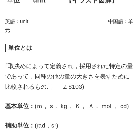
単位 unit 【イラスト図解】
英語：unit 中国語：单
元
単位とは
｢取決めによって定義され，採用された特定の量
であって，同種の他の量の大きさを表すために
比較されるもの.｣
Z 8103)
基本単位：
(ｍ， s， kg， Ｋ， Ａ， mol ， cd)
補助単位：
(rad，sr)