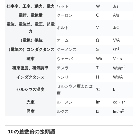
仕事率、工率、動力、電力
ワット
W
J/s
電荷、電気量
クーロン
C
A/s
電位、電位差、電圧、起電
ボルト
V
J/C
力
（電気）抵抗
オーム
Ω
V/A
-1
（電気の）コンダクタンス
ジーメンス
S
Ω
磁束
ウェーバ
Wb
V・s
2
磁束密度、磁気誘導
テスラ
T
Wb/m
インダクタンス
ヘンリー
H
Wb/A
セルシウス度または
セルシウス温度
℃
k
度
光束
ルーメン
lm
cd・sr
2
照度
ルクス
lx
lm/m
10の整数倍の接頭語