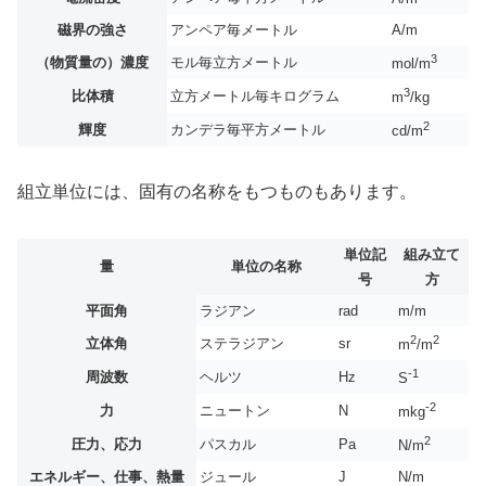
磁界の強さ
アンペア毎メートル
A/m
3
（物質量の）濃度
モル毎立方メートル
mol/m
3
比体積
立方メートル毎キログラム
m
/kg
2
輝度
カンデラ毎平方メートル
cd/m
組立単位には、固有の名称をもつものもあります。
単位記
組み立て
量
単位の名称
号
方
平面角
ラジアン
rad
m/m
2
2
立体角
ステラジアン
sr
m
/m
-1
周波数
ヘルツ
Hz
S
-2
力
ニュートン
N
mkg
2
圧力、応力
パスカル
Pa
N/m
エネルギー、仕事、熱量
ジュール
J
N/m