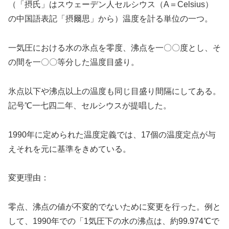
（「摂氏」はスウェーデン人セルシウス（A＝Celsius）
の中国語表記「摂爾思」から）温度を計る単位の一つ。
一気圧における水の氷点を零度、沸点を一〇〇度とし、そ
の間を一〇〇等分した温度目盛り。
氷点以下や沸点以上の温度も同じ目盛り間隔にしてある。
記号℃一七四二年、セルシウスが提唱した。
1990年に定められた温度定義では、17個の温度定点が与
えそれを元に基準をきめている。
変更理由：
零点、沸点の値が不変的でないために変更を行った。例と
して、1990年での「1気圧下の水の沸点は、約99.974℃で