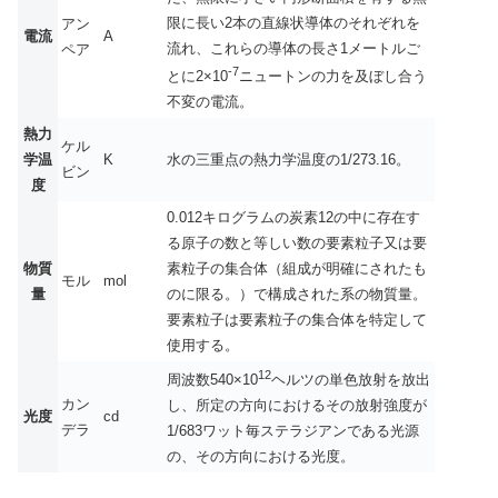
限に長い2本の直線状導体のそれぞれを
アン
電流
A
流れ、これらの導体の長さ1メートルご
ペア
-7
とに2×10
ニュートンの力を及ぼし合う
不変の電流。
熱力
ケル
学温
K
水の三重点の熱力学温度の1/273.16。
ビン
度
0.012キログラムの炭素12の中に存在す
る原子の数と等しい数の要素粒子又は要
物質
素粒子の集合体（組成が明確にされたも
モル
mol
量
のに限る。）で構成された系の物質量。
要素粒子は要素粒子の集合体を特定して
使用する。
12
周波数540×10
ヘルツの単色放射を放出
カン
し、所定の方向におけるその放射強度が
光度
cd
デラ
1/683ワット毎ステラジアンである光源
の、その方向における光度。