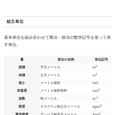
組立単位
基本単位を組み合わせて乗法・除法の数学記号を使って表
す単位。
量
単位の名称
単位記号
2
面積
平方メートル
m
3
体積
立方メートル
m
速さ
メートル毎秒
m/s
2
加速度
メートル毎秒毎秒
m/s
-1
波数
毎メートル
m
3
密度
キログラム毎立方メートル
kg/m
2
電流密度
アンペア毎平方メートル
A/m