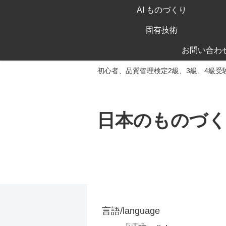
AI ものづくり
固有技術
お問い合わ
初心者、品質管理検定2級、3級、4級受
日本のものづ
言語/language