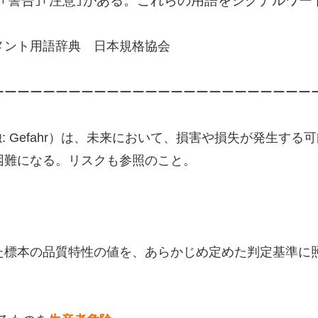
｢警告｣｢注意｣がある。これらの用語をシグナルワー
メント用語辞典 日本規格協会
ーーーーーーーーーーーーーーーーーーーーーーーーー
r、独: Gefahr）は、未来において、損害や損失が発生
困難になる。リスクも参照のこと。
た標本の品質特性の値を、あらかじめ定めた判定基準に