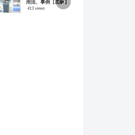
用法、事例【図解】
方の
413 views
212 v