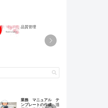
品質管理
TPM
業務 マニュアル テ
わか
ンプレートの作成、活
ュア