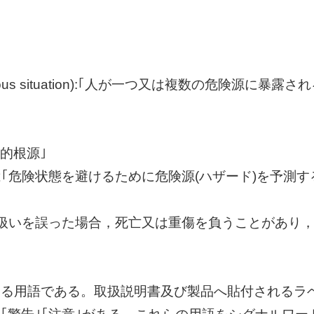
dous situation):｢人が一つ又は複数の危険源に暴露
され
在的根源｣
｢危険状態を避けるために危険源(ハザード)を予
測す
品の取扱いを誤った場合，死亡又は重傷を負うことが
あり
する用語である。取扱説明書及び製品へ貼付される
ラ