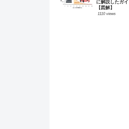
に解説したガイ
【図解】
1110 views