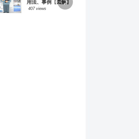
用法、事例【図解】
方の
407 views
207 v