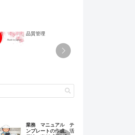
品質管理
TPM
業務 マニュアル テ
わか
ンプレートの作成、活
ュア