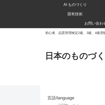
AI ものづくり
固有技術
お問い合わ
初心者、品質管理検定2級、3級、4級受
日本のものづ
言語/language