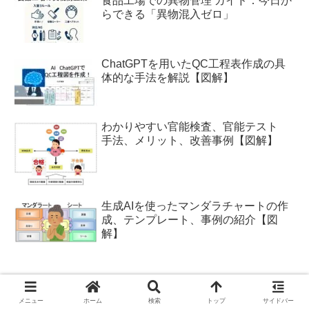
食品工場での異物管理 ガイド：今日か
らできる「異物混入ゼロ」
ChatGPTを用いたQC工程表作成の具
体的な手法を解説【図解】
わかりやすい官能検査、官能テスト
手法、メリット、改善事例【図解】
生成AIを使ったマンダラチャートの作
成、テンプレート、事例の紹介【図
解】
メニュー
ホーム
検索
トップ
サイドバー