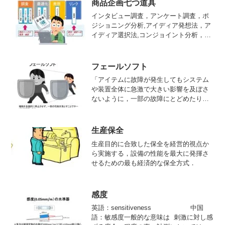
商品企画七つ道具
簡単な場合が多い．→標本調査
インタビュー調査，アンケート調査，ポ
ジショニング分析,アイディア発想法，ア
イディア選択法,コンジョイント分析，品
質表からなる商品企画のためのシステマ
ティックな手法の体系．略してP7ともい
われ, 1994年に公表された．
フェールソフト
「アイテムに故障が発生してもシステム
や装置全体に急激で大きい影響を及ぼさ
ないように，一部の故障にとどめたり，
全体への波及を遅くするなどの設計思
想．
生産保全
生産目的に合致した保全を経営的視点か
ら実施する，設備の性能を最大に発揮さ
せるための最も経済的な保全方式．
感度
英語：sensitiveness 中国
語：敏感度一般的な意味は 刺激に対し感