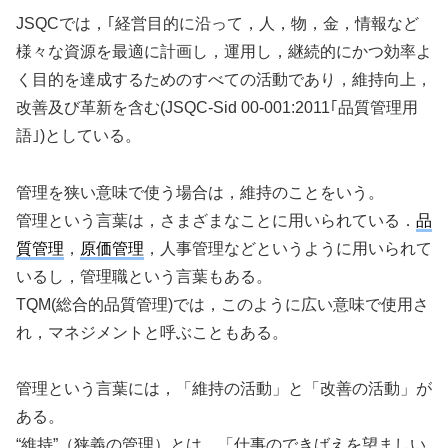
JSQCでは，｢経営目的に沿って，人，物，金，情報など
様々な資源を最適に計画し，運用し，継続的にかつ効率よ
く目的を達成するためのすべての活動であり，維持向上，
改善及び革新を含む(JSQC-Sid 00-001:2011｢品質管理用
語｣)としている。
管理を狭い意味で使う場合は，維持のことをいう。
管理という言葉は，さまざまなことに用いられている．
品
質管理
，
原価管理
，人事管理などというように用いられて
いるし，管理職という言葉もある。
TQM(総合的品質管理)では，このように広い意味で使用さ
れ，マネジメントと呼ぶこともある。
管理という言葉には，「維持の活動」と「改善の活動」が
ある。
“維持”（狭義の管理）とは，「仕事のできばえを望ましい