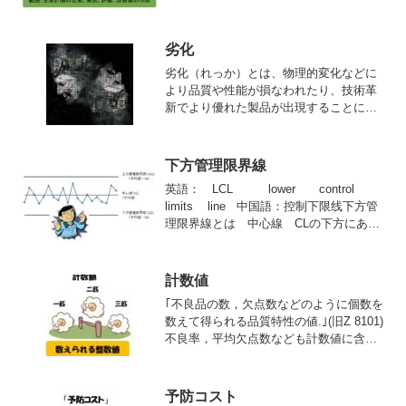
改善，標準化，及び技術蓄積を進めてい
く.」（Z 8101-2）
劣化
劣化（れっか）とは、物理的変化などに
より品質や性能が損なわれたり、技術革
新でより優れた製品が出現することによ
り、性能が相対的に低下する現象であ
る。ヒトを含めて生物の場合は老化とい
うが、芸能人などに対しても使われるこ
下方管理限界線
ともある。
英語： LCL lower control
limits line 中国語：控制下限线下方管
理限界線とは 中心線 CLの下方にある
管理限界、LCLという記号で表す、逆に
中心線 CLの上方にある管理限界、UCL
という記号で表す。
計数値
｢不良品の数，欠点数などのように個数を
数えて得られる品質特性の値.｣(旧Z 8101)
不良率，平均欠点数なども計数値に含ま
れる．抜取検査において用いられること
が多い．
予防コスト