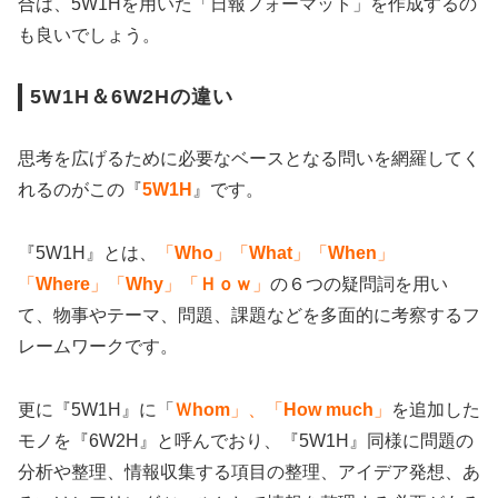
合は、5W1Hを用いた「日報フォーマット」を作成するの
も良いでしょう。
5W1H＆6W2Hの違い
思考を広げるために必要なベースとなる問いを網羅してく
れるのがこの『
5W1H
』です。
『5W1H』とは、
「
Who
」「
What
」「
When
」
「
Where
」「
Why
」「
Ｈｏｗ
」
の６つの疑問詞を用い
て、物事やテーマ、問題、課題などを多面的に考察するフ
レームワークです。
更に『5W1H』に「
Ｗhom
」、「
How much
」
を追加した
モノを『6W2H』と呼んでおり、『5W1H』同様に問題の
分析や整理、情報収集する項目の整理、アイデア発想、あ