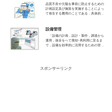
品質不良や欠陥を事前に防止するための
計画設定及び施策を実施することによっ
て発生する費用のことである．具体的に
は，品質管理，工程管理，品質計画，品
質訓練などに要する費用がこれに当た
る．
設備管理
「設備の計画，設計・製作，調達から
運用，保全をへて廃却･再利用に至るま
で，設備を効率的に活用するための管
理．
スポンサーリンク