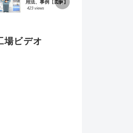
用法、事例【図解】
方の
423 views
218 v
工場ビデオ