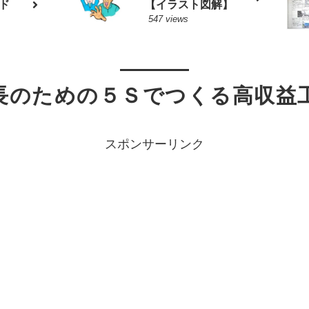
ド
【イラスト図解】
547 views
長のための５Ｓでつくる高収益
スポンサーリンク