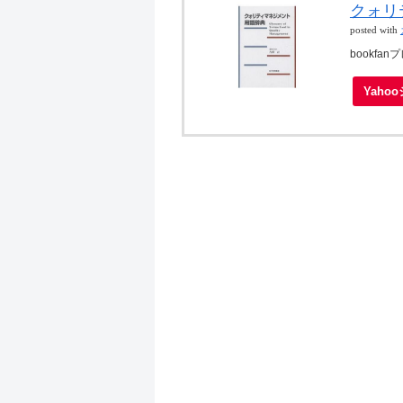
クォリ
posted with
bookfa
Yaho