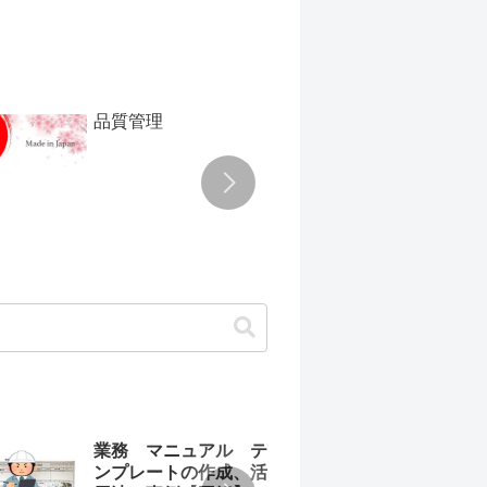
品質管理
TPM
業務 マニュアル テ
わか
ンプレートの作成、活
ュア