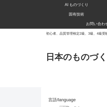
AI ものづくり
固有技術
お問い合わ
初心者、品質管理検定2級、3級、4級受
日本のものづ
言語/language