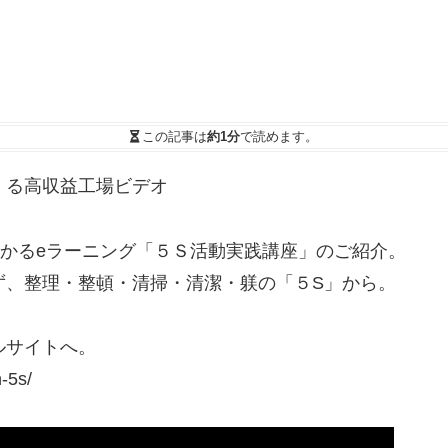
この記事は
約1分
で読めます。
くる高収益工場ビデオ
わかるeラーニング「５Ｓ活動実践講座」のご紹介。
ず、整理・整頓・清掃・清潔・躾の「５S」から。
ルサイトへ。
n-5s/