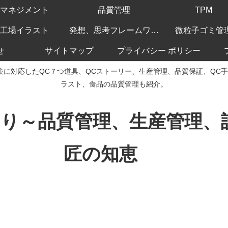
マネジメント
品質管理
TPM
工場イラスト
発想、思考フレームワーク
微粒子ゴミ管
せ
サイトマップ
プライバシー ポリシー
験に対応したQC７つ道具、QCストーリー、生産管理、品質保証、QC
ラスト、食品の品質管理も紹介。
くり～品質管理、生産管理
匠の知恵