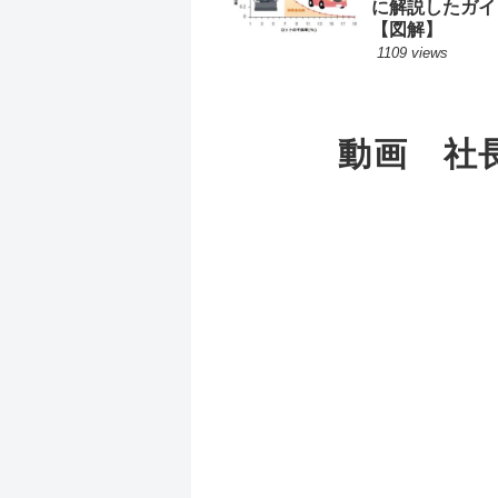
に解説したガイ
【図解】
1109 views
動画 社