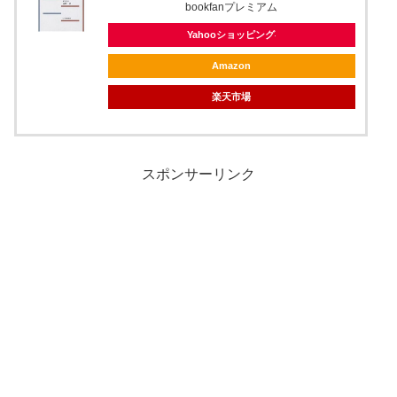
bookfanプレミアム
Yahooショッピング
Amazon
楽天市場
スポンサーリンク