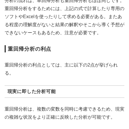
分析の流れは、単回帰分析も重回帰分析もほぼ同じです。
重回帰分析をするためには、上記の式で計算したり専用の
ソフトやExcelを使ったりして求める必要がある。またあ
る程度の理解度がないと結果の解釈やそこから導く予想が
できないケースもあるため、注意が必要です。
重回帰分析の利点
重回帰分析の利点としては、主に以下の2点が挙げられ
る。
現実に即した分析可能
重回帰分析は、複数の変数を同時に考慮できるため、現実
の複雑な状況をより正確に反映した分析が可能です。