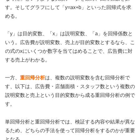
す。そしてグラフにして「y=ax+b」といった回帰式を求
める。
「y」は目的変数、「x」は説明変数、「a」を回帰係数と
いう。広告費が説明変数、売上が目的変数とするなら、こ
の式のxにいくつか数字を当てはめることで、広告費に対
する売上がわかる。
一方、
重回帰分析
は、複数の説明変数を含む回帰分析で
す、以下は、広告費・店舗面積・スタッフ数という複数の
説明変数と売上という目的変数から成る重回帰分析の例で
す。
単回帰分析と重回帰分析では、検証する内容や結果が異な
るため、どちらの手法を使って回帰分析をするのかが重要
となる。