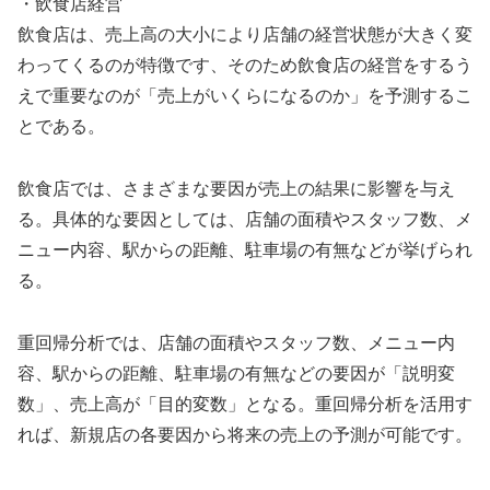
・飲食店経営
飲食店は、売上高の大小により店舗の経営状態が大きく変
わってくるのが特徴です、そのため飲食店の経営をするう
えで重要なのが「売上がいくらになるのか」を予測するこ
とである。
飲食店では、さまざまな要因が売上の結果に影響を与え
る。具体的な要因としては、店舗の面積やスタッフ数、メ
ニュー内容、駅からの距離、駐車場の有無などが挙げられ
る。
重回帰分析では、店舗の面積やスタッフ数、メニュー内
容、駅からの距離、駐車場の有無などの要因が「説明変
数」、売上高が「目的変数」となる。重回帰分析を活用す
れば、新規店の各要因から将来の売上の予測が可能です。