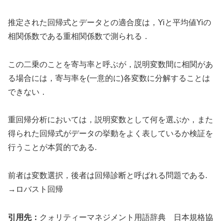
推定された回帰式とデータとの適合度は，Yiと平均値Yiの
相関係数である重相関係数で測られる．
この二乗のことを寄与率と呼ぶが，説明変数間に相関があ
る場合には，寄与率を(一意的に)各変数に分解することは
できない．
重回帰分析においては，説明変数として何を選ぶか，また
得られた回帰式がデータの挙動をよく表しているか検証を
行うことが本質的である.
前者は変数選択，後者は回帰診断と呼ばれる問題である.
→ロバスト回帰
引用先：
クォリティーマネジメント用語辞典 日本規格協