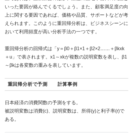
いった要因が絡んでくるでしょう。また、顧客満足度の向
上に関する要因であれば、価格や品質、サポートなどが考
えられます。このように重回帰分析は、ビジネスシーンに
おいて利用頻度が高い分析手法の一つです。
重回帰分析の回帰式は「y＝β0＋β1×1＋β2×2……＋βkxk
＋u」で表されます。x1～xkが複数の説明変数を表し、β1
～βkは各変数の重みを表しています。
重回帰分析で予測 計算事例
日本経済の消費関数の予測をする。
被説明変数は消費(c)、説明変数は、所得(y)と利子率(r)で
ある。