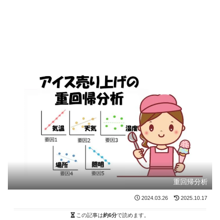
重回帰分析
2024.03.26
2025.10.17
この記事は
約6分
で読めます。