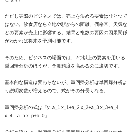
ただし実際のビジネスでは、売上を決める要素はひとつで
はない。飲食店なら立地や駅からの距離、価格帯、天気な
どの要素が売上に影響する。結果と複数の要因の因果関係
がわかれば将来を予測可能です。
そのため、ビジネスの場面では、2つ以上の要素を用いる
重回帰分析のほうが、予測精度を高めるのに適切です。
基本的な構造は変わらないが、重回帰分析は単回帰分析よ
り説明変数が増えるので、式がその分長くなる。
重回帰分析の式は「y=a_1 x_1+a_2 x_2+a_3 x_3+a_4
x_4…a_p x_p+b_0」