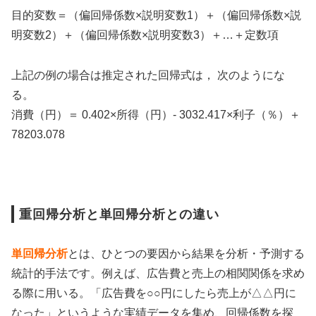
目的変数＝（偏回帰係数×説明変数1）＋（偏回帰係数×説
明変数2）＋（偏回帰係数×説明変数3）＋…＋定数項
上記の例の場合は推定された回帰式は， 次のようにな
る。
消費（円）＝ 0.402×所得（円）- 3032.417×利子（％）＋
78203.078
重回帰分析と単回帰分析との違い
単回帰分析
とは、ひとつの要因から結果を分析・予測する
統計的手法です。例えば、広告費と売上の相関関係を求め
る際に用いる。「広告費を○○円にしたら売上が△△円に
なった」というような実績データを集め、回帰係数を探