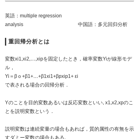
英語：multiple regression
analysis 中国語：多元回归分析
重回帰分析とは
変数xi1,xi2,…,xipを固定したとき，確率変数Yiが線形モデ
ル，
Yi＝βｏ+β1+…+β1xi1+βpxip1+ εi
で表される場合の回帰分析．
Yのことを目的変数あるいは反応変数といい, x1,x2,xpのこ
とを説明変数という．
説明変数は連続変量の場合もあれば，質的属性の有無を示
すダミー変数の場合もある.