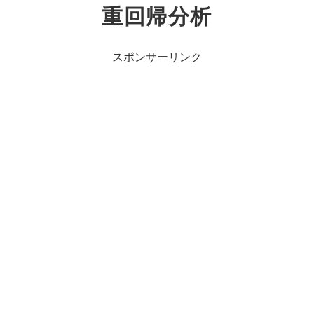
重回帰分析
スポンサーリンク