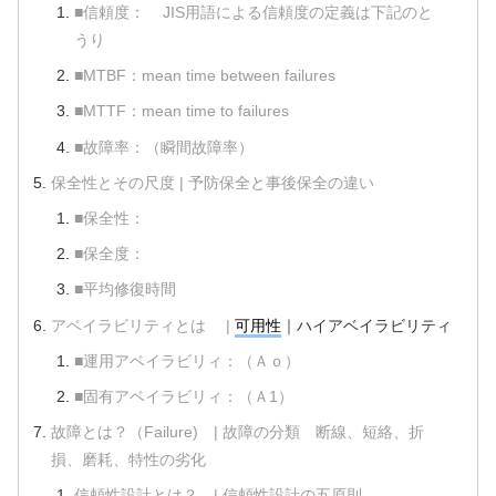
■信頼度： JIS用語による信頼度の定義は下記のと
うり
■MTBF：mean time between failures
■MTTF：mean time to failures
■故障率：（瞬間故障率）
保全性とその尺度 | 予防保全と事後保全の違い
■保全性：
■保全度：
■平均修復時間
アベイラビリティとは |
可用性
｜ハイアベイラビリティ
■運用アベイラビリィ：（Ａｏ）
■固有アベイラビリィ：（Ａ1）
故障とは？（Failure) | 故障の分類 断線、短絡、折
損、磨耗、特性の劣化
信頼性設計とは？ | 信頼性設計の五原則