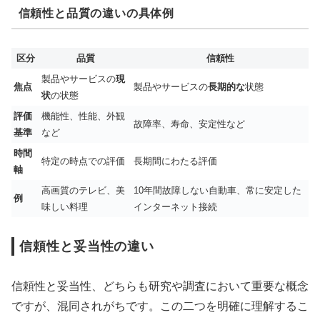
信頼性と品質の違いの具体例
区分
品質
信頼性
製品やサービスの
現
焦点
製品やサービスの
長期的な
状態
状
の状態
評価
機能性、性能、外観
故障率、寿命、安定性など
基準
など
時間
特定の時点での評価
長期間にわたる評価
軸
高画質のテレビ、美
10年間故障しない自動車、常に安定した
例
味しい料理
インターネット接続
信頼性と妥当性の違い
信頼性と妥当性、どちらも研究や調査において重要な概念
ですが、混同されがちです。この二つを明確に理解するこ