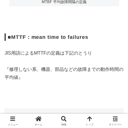
MTBF 平均故障間隔の定義
■MTTF：mean time to failures
JIS用語によるMTTFの定義は下記のとうり
『修理しない系、機器、部品などの故障までの動作時間の
平均値』
メニュー
ホーム
検索
トップ
サイドバー