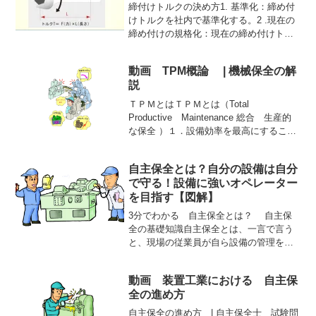
締付けトルクの決め方1. 基準化：締め付
けトルクを社内で基準化する。2 .現在の
締め付けの規格化：現在の締め付けトル
クを推定して規格化する。3. 破断トルク
法（上限合わせ）：ねじ継ぎ手の破断ト
動画 TPM概論 | 機械保全の解
ルクの70％を締め付けトルクとする。
説
（Ffmax...
ＴＰＭとはＴＰＭとは（Total
Productive Maintenance 総合 生産的
な保全 ）１．設備効率を最高にすること
（総合的効率化）を目標にして２.設備の
一生涯を対象としたＰＭ（Preventive
自主保全とは？自分の設備は自分
Maintenace 予防...
で守る！設備に強いオペレーター
を目指す【図解】
3分でわかる 自主保全とは？ 自主保
全の基礎知識自主保全とは、一言で言う
と、現場の従業員が自ら設備の管理を行
い、その状態を良好に保つ活動のことで
す。なぜ自主保全が重要なのか？ 生産性
動画 装置工業における 自主保
の向上: 設備のトラブルを未然に防ぎ、生
全の進め方
産の安定化に繋が...
自主保全の進め方 | 自主保全士 試験問