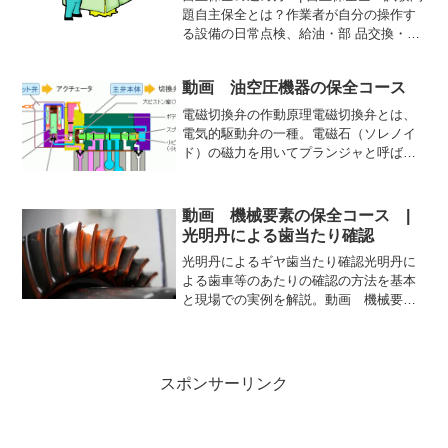
題自主保全とは？作業者が自分の操作す
る設備の日常点検、給油・部 品交換・修
理・ 異常の早期発見・精度チェックなど
を 行うこと。• 自分の設備は自分で守
動画 油空圧機器の保全コース
る！• 設備に強いオペレーターになる！作
業者が設備...
電磁切換弁の作動原理電磁切換弁とは、
電気的駆動弁の一種。電磁石（ソレノイ
ド）の磁力を用いてプランジャと呼ばれ
る鉄片を動かすことで弁（バルブ）を開
閉する仕組みを持つもので、流体（油
圧、空圧、水圧など）を通す管での流れ
動画 機械要素の保全コース |
の開閉制御に用いられる。ま...
光明丹による歯当たり確認
光明丹によるギヤ歯当たり確認光明丹に
よる歯車等のあたりの確認の方法を基本
と現場での実例を解説。動画 機械要素
の保全コース現場でよく行われている実
践的な保全作業をとおして、主要な機械
要素の特徴や原理を学べ­るため、実務に
役立つ基礎的な知識を習...
スポンサーリンク