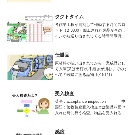
ば、ある住宅が購入される確率を、交通
の便・設備・間取り・家賃などにより推
定することができます。
タクトタイム
各作業工程が同期して作動する時間スロ
ット（B 3000）加工された製品がそのラ
インから送り出されてくる時間間隔流れ
作業のようなラインシステムで用いらピ
ッチタイムともいう。
仕掛品
原材料が払い出されてから，完成品とし
て入庫(又は出荷)の手続きが済むまでのす
べての段階にある品物.｣(Z 8141)
受入検査
英語：acceptance inspection 中
国語：验收检查受入検査とは製品を受け
入れた時に行う検査。物品を受入れる段
階で，受入の可否を一定の基準のもとで
行う検査(Z 8141)受入検査は，委託(外注)
先の作業が完了し，発注(外注)仕様書に記
感度