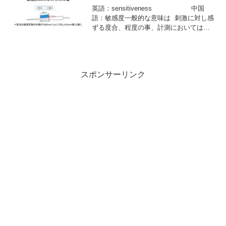
載された納入物がすべて完成した時点で
英語：sensitiveness 中国
実施される検査である。この検査に合格
語：敏感度一般的な意味は 刺激に対し感
することが検収の前提条件である。受入
ずる度合、程度の事、計測においては入
時の検査は，書類のみによる間接検査(証
力（測定量）の単位変化量に対応した出
拠検査)と実際の動作確認による直接検査
力の変化量。感度とは1.機能を表す関数
(機能検査)とがある。
において入力の単位量の変化が与える出
力の変化量
スポンサーリンク