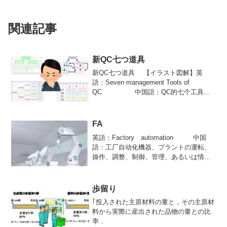
関連記事
新QC七つ道具
新QC七つ道具 【イラスト図解】英
語：Seven management Tools of
QC 中国語：QC的七个工具新
QC七つ道具とは親和図法，連関図法，系
統図法，マトリックス図法，マトリック
スデータ解析法，アロー・ダイヤグラ
FA
ム...
英語：Factory automation 中国
語：工厂自动化機器、プラントの運転、
操作、調整、制御、管理、あるいは情報
処理などを、人間に代わって自動的に行
なう機械装置。
歩留り
｢投入された主原材料の量と，その主原材
料から実際に産出された品物の量との比
率．