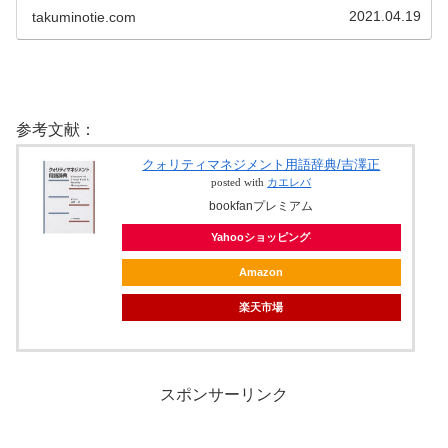
全数調査・標本調査（部分調査）・実態調査などに分
2021.04.19
takuminotie.com
類される。総務省統計局が行う国勢調査、事業所・
企...
参考文献：
クォリティマネジメント用語辞典/吉澤正
posted with
カエレバ
bookfanプレミアム
Yahooショッピング
Amazon
楽天市場
スポンサーリンク