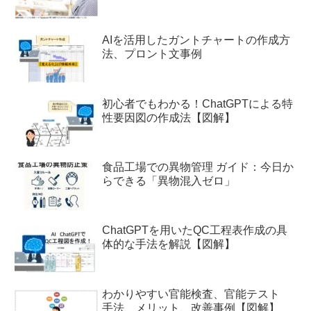
AIを活用したガントチャートの作成方
法、プロント文事例
初心者でもわかる！ChatGPTによる特
性要因図の作成法【図解】
食品工場での異物管理 ガイド：今日か
らできる「異物混入ゼロ」
ChatGPTを用いたQC工程表作成の具
体的な手法を解説【図解】
わかりやすい官能検査、官能テスト
手法、メリット、改善事例【図解】