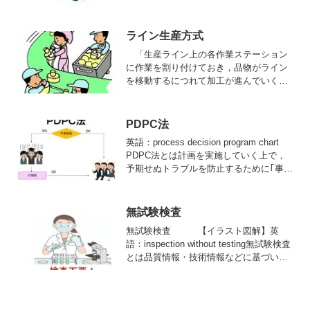
ライン生産方式
「生産ライン上の各作業ステーション
に作業を割り付けておき，品物がライン
を移動するにつれて加工が進んでいく方
式．
PDPC法
英語：process decision program chart
PDPC法とは計画を実施していく上で，
予期せぬトラブルを防止するために｢事前
に考えられるさまざまな結果を予測し，
プロセス の進行をできるだけ望ましい
方向に導く方法｣。さらに，プロセスの進
無試験検査
行過程において予期しなかった問題が生
無試験検査 【イラスト図解】英
じたときは，その
語：inspection without testing無試験検査
とは品質情報・技術情報などに基づいて
サンプルの試験を省略する検査．技術的
にも使用実績からも,不適合品が出たり，
そのために次工程や使用者に迷惑...