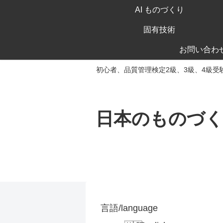
AI ものづくり
固有技術
お問い合わ
初心者、品質管理検定2級、3級、4級受
日本のものづ
言語/language