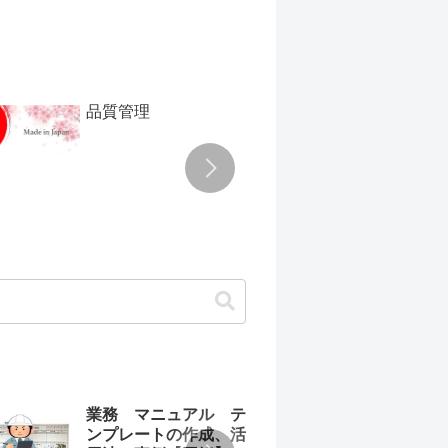
品質管理
TPM
業務 マニュアル テ
わか
ンプレートの作成、活
ュア