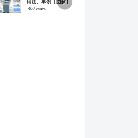
用法、事例【図解】
方の
400 views
203 v