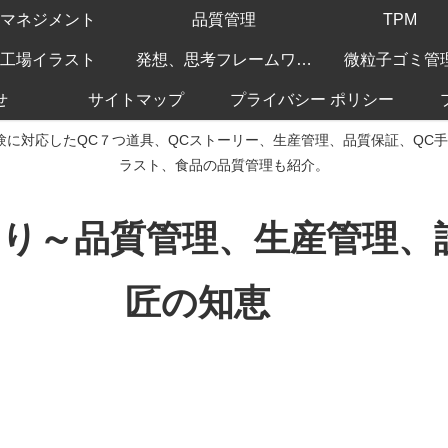
マネジメント
品質管理
TPM
工場イラスト
発想、思考フレームワーク
微粒子ゴミ管
せ
サイトマップ
プライバシー ポリシー
験に対応したQC７つ道具、QCストーリー、生産管理、品質保証、QC
ラスト、食品の品質管理も紹介。
くり～品質管理、生産管理
匠の知恵