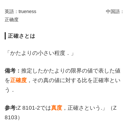
英語：trueness 中国語：
正确度
正確さとは
「かたよりの小さい程度．」
備考：
推定したかたよりの限界の値で表した値
を
正確
度
，その真の値に対する比を正確率とい
う．
参考:
Z 8101-2では
真度
，正確さと
いう.」（Z
8103）