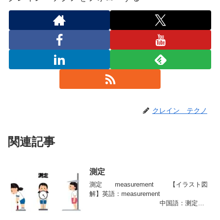
クレイン テクノ
関連記事
測定
測定 measurement 【イラスト図
解】英語：measurement
中国語：测定測
定とは「ある量を，基準として用いる量