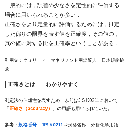
一般的には，誤差の少なさを定性的に評価する
場合に用いられることが多い．
正確さをより定量的に評価するためには，推定
した偏りの限界を表す値を正確度，
その値の，
真の値に対する比を正確率ということがある．
引用先：クォリティーマネジメント用語辞典 日本規格協
会
正確さとは わかりやすく
測定法の信頼性を表すため，以前はJIS K0211において
「
正確さ（accuracy）
」の用語も用いられていた。
参考：
規格番号 JIS K0211
⇒
規格名称 分析化学用語