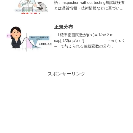
語：inspection without testing無試験検査
とは品質情報・技術情報などに基づいて
サンプルの試験を省略する検査．技術的
にも使用実績からも,不適合品が出たり，
そのために次工程や使用者に迷惑...
正規分布
｢確率密度関数が∫(ｘ)＝1/σ√２π
exp[-1/2(x-μ/σ）²] －∞くｘく
∞ で与えられる連続変数の分布．
スポンサーリンク