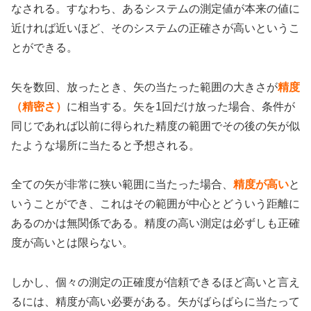
なされる。すなわち、あるシステムの測定値が本来の値に
近ければ近いほど、そのシステムの正確さが高いというこ
とができる。
矢を数回、放ったとき、矢の当たった範囲の大きさが
精度
（精密さ）
に相当する。矢を1回だけ放った場合、条件が
同じであれば以前に得られた精度の範囲でその後の矢が似
たような場所に当たると予想される。
全ての矢が非常に狭い範囲に当たった場合、
精度が高い
と
いうことができ、これはその範囲が中心とどういう距離に
あるのかは無関係である。精度の高い測定は必ずしも正確
度が高いとは限らない。
しかし、個々の測定の正確度が信頼できるほど高いと言え
るには、精度が高い必要がある。矢がばらばらに当たって