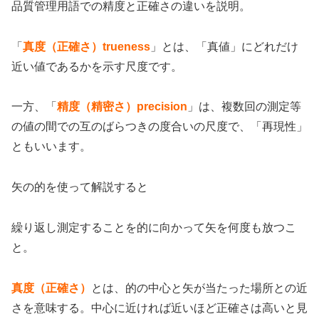
品質管理用語での精度と正確さの違いを説明。
「
真度（
正確さ）trueness
」とは、「真値」にどれだけ
近い値であるかを示す尺度です。
一方、「
精度（精密さ）precision
」は、複数回の測定等
の値の間での互のばらつきの度合いの尺度で、「再現性」
ともいいます。
矢の的を使って解説すると
繰り返し測定することを的に向かって矢を何度も放つこ
と。
真度（正確さ）
とは、的の中心と矢が当たった場所との近
さを意味する。中心に近ければ近いほど正確さは高いと見