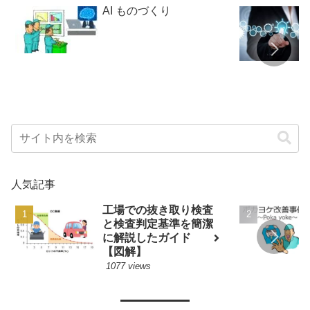
AI ものづくり
人気記事
工場での抜き取り検査
と検査判定基準を簡潔
に解説したガイド
【図解】
1077 views