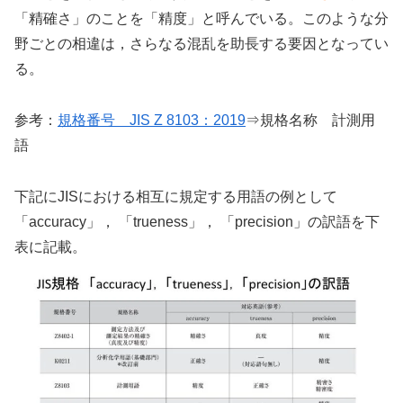
「精確さ」のことを「精度」と呼んでいる。このような分
野ごとの相違は，さらなる混乱を助長する要因となってい
る。
参考：
規格番号 JIS Z 8103：2019
⇒規格名称 計測用
語
下記にJISにおける相互に規定する用語の例として
「accuracy」， 「trueness」， 「precision」の訳語を下
表に記載。