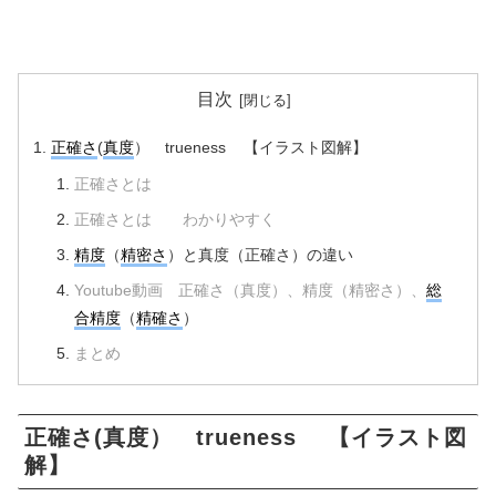
目次
正確さ
(
真度
） trueness 【イラスト図解】
正確さとは
正確さとは わかりやすく
精度
（
精密さ
）と真度（正確さ）の違い
Youtube動画 正確さ（真度）、精度（精密さ）、
総
合精度
（
精確さ
）
まとめ
正確さ(真度） trueness 【イラスト図
解】