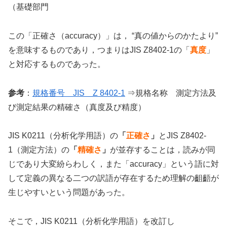
（基礎部門
この「正確さ（accuracy）」は， “真の値からのかたより”
を意味するものであり，つまりはJIS Z8402-1の「
真度
」
と対応するものであった。
参考
：
規格番号 JIS Z 8402-1
⇒規格名称 測定方法及
び測定結果の精確さ（真度及び精度）
JIS K0211（分析化学用語）の
「
正確さ
」
とJIS Z8402-
1（測定方法）の
「
精確さ
」
が並存することは，読みが同
じであり大変紛らわしく，また「accuracy」という語に対
して定義の異なる二つの訳語が存在するため理解の齟齬が
生じやすいという問題があった。
そこで，JIS K0211（分析化学用語）を改訂し