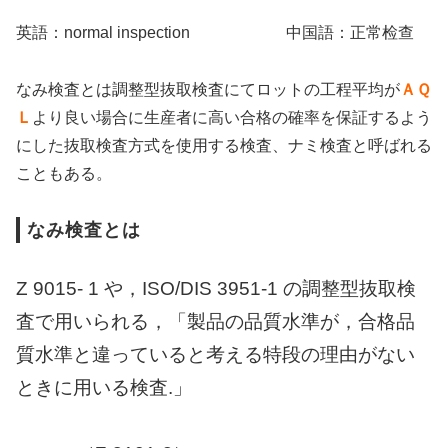
英語：normal inspection 中国語：正常检查
なみ検査とは調整型抜取検査にてロットの工程平均が
ＡＱ
Ｌ
より良い場合に生産者に高い合格の確率を保証するよう
にした抜取検査方式を使用する検査、ナミ検査と呼ばれる
こともある。
なみ検査とは
Z 9015- 1 や，ISO/DIS 3951-1 の調整型抜取検
査で用いられる，「製品の品質水
準が，合格品
質水準と違っていると考える特段の理由がない
ときに用いる検査.」