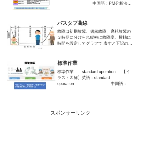
中国語：PM分析法
「PM分析」、「PM解析」とは、現象
（Phenomena）を原理・原則
（Principle）に従...
バスタブ曲線
故障は初期故障、偶然故障、磨耗故障の
３時期に分けられ縦軸に故障率、横軸に
時間を設定してグラフで 表すと下記のグ
ラフのようになる。この曲線はバスタブ
曲線（bathtub curve)と呼ばれている故障
率曲線である
標準作業
標準作業 standard operation 【イ
ラスト図解】英語：standard
operation 中国語：标
准操作標準作業は規則正しく造ることを
意味する。製造現場では、生産計画を遂
行するために5つのMの要...
スポンサーリンク