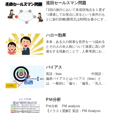
巡回セールスマン問題
｢1回の旅行において各巡回地点を１度ず
つ通過して出発点に戻るという条件のも
とに旅行距離(費用又は時間)を最小にする
問題．
ハロー効果
本来，ある人の顕著な長所を一つ認める
とその人の全人格について過度に高い評
価をする現象のことで，人事考課におい
てはその大物の特定の考課結果が際立っ
て優れていたり劣っていたりする場合，
他の考課結果も影響を受けて良くなった
バイアス
り悪くなったりする傾向をいう．
英語：bias 中国語：
偏差バイアスとはバイアス（bias）と
は、一般的に「偏り」「偏見」「先入
観」などを意味し、認識の歪みや偏りを
表現する言葉として使われます。統計学
上はデータの母集団や標本、分析結果か
PＭ分析
ら立てられる仮説などに生じる偏りを意
PＭ分析 PM analysis
味します。
【イラスト図解】英語：PM Analysis