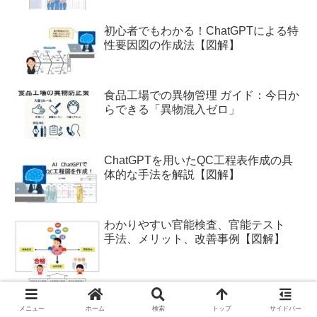
初心者でもわかる！ChatGPTによる特
性要因図の作成法【図解】
食品工場での異物管理 ガイド：今日か
らできる「異物混入ゼロ」
ChatGPTを用いたQC工程表作成の具
体的な手法を解説【図解】
わかりやすい官能検査、官能テスト
手法、メリット、改善事例【図解】
生成AIを使ったマンダラチャートの作
メニュー
ホーム
検索
トップ
サイドバー