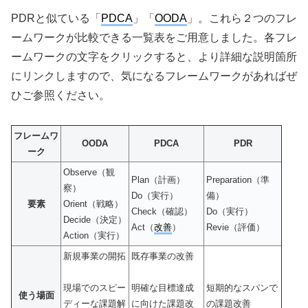
PDRと似ている「
PDCA
」「
OODA
」。これら２つのフレ
ームワークが比較できる一覧表をご用意しました。各フレ
ームワークの文字をクリックすると、より詳細な説明箇所
にリンクしますので、気になるフレームワークがあればぜ
ひご参照ください。
フレームワ
OODA
PDCA
PDR
ーク
Observe（観
Plan（計画）
Preparation（準
察）
Do（実行）
備）
要素
Orient（戦略）
Check（確認）
Do（実行）
Decide（決定）
Act（
改善
）
Revie（評価）
Action（実行）
新規事業の開拓
既存事業の改善
短期的なスパンで
現場でのスピー
明確な目標達成
使う場面
の課題改善
ディーな課題解
に向けた課題改