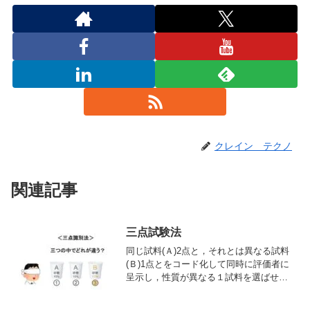
クレイン テクノ
関連記事
三点試験法
同じ試料(Ａ)2点と，それとは異なる試料
(Ｂ)1点とをコード化して同時に評価者に
呈示し，性質が異なる１試料を選ばせる
試験方法.｣(Z 8144)