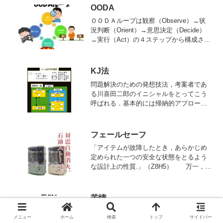
OODA
ＯＯＤＡループは観察（Observe）→状
況判断（Orient）→意思決定（Decide）
→実行（Act）の４ステップから構成され
ています。
KJ法
問題解決のための発想技法，考案者であ
る川喜田二郎のイニシャルをとってこう
呼ばれる．基本的には帰納的アプローチ
で，当面する一つの課題に対し，ばらば
らのデー夕をカード化しながらそれぞれ
を小グループ化していく．そして次に，
フェールセーフ
カードに記載されたデータを中グルー
「アイテムが故障したとき，あらかじめ
プ，大グループ化しつつデータ相互に関
定められた一つの安全な状態をとるよう
連付けながら，個々のデータの背景にあ
な設計上の性質.」（Z8H5） 万一，機
る本質的なものをつかみとったり，全く
器に故障が起きても，拡大被害に至ら
新しい発想を得ようするものである.
ず，単一故障で，なお安全側に故障する
ような製品安全の設計技術をいう．
苦情
英語：
メニュー
ホーム
検索
トップ
サイドバー
complaint