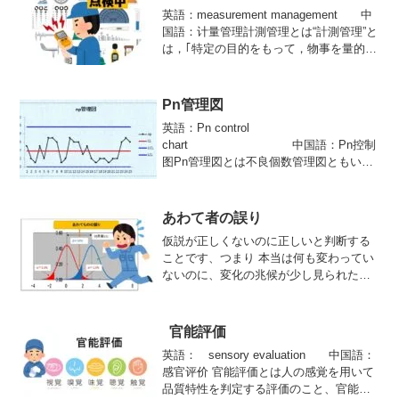
英語：measurement management 中
国語：计量管理計測管理とは“計測管理”と
は，｢特定の目的をもって，物事を量的に
捉え，その結果を活用するための方法・
手段を計画し，実施し，必要に応じて改
善する活動｣のことである。JISでは，｢計
Pn管理図
測活動の体系を管理すること」JIS Z
英語：Pn control
8103 t：2000 ｢計測用語｣)と定義されてい
chart 中国語：Pn控制
る．品質管理の一部又は独立して，デー
图Pn管理図とは不良個数管理図ともいわ
タの数量化に不可欠な活動であり，計測
れ、試料中の不良個数Pnを管理する場合
の意味に応じて計測管理における範囲は
に用いる,Pn管理図とnp管理図は同じ管理
広範にわたる．
図です、正式にはnp管理図。
あわて者の誤り
仮説が正しくないのに正しいと判断する
ことです、つまり 本当は何も変わってい
ないのに、変化の兆候が少し見られただ
けで、あわてて変わったと判断してしま
うことです。
官能評価
英語： sensory evaluation 中国語：
感官评价 官能評価とは人の感覚を用いて
品質特性を判定する評価のこと、官能検