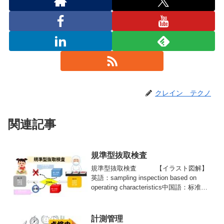
クレイン テクノ
関連記事
規準型抜取検査
規準型抜取検査 【イラスト図解】
英語：sampling inspection based on
operating characteristics中国語：标准型
抽样检查規準型抜取検査とは抜取検査の
型のうち出荷側に対する保護と受取側に
対す...
計測管理