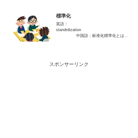
査、官能試験と同意味。関連用語：官能
検査「官能評価分析に基づく評価.」（Z
8144）官能試験（ sensory inspection）
標準化
は，工場における品質の良否の判定，製
英語：
品規格の検査における合否の判定に相当
standrdization
するもので，人間の感覚を測定器のセン
中国語：标准化標準化とは実
サーとして製品の品質を測定する行為で
在の問題，又は起こる可能性のある問題
あり，従来から使われている“官能検査”と
に関して，与えられた状況において最適
いう用語に最も適切な英語である。
な程度の秩序を得ることを目的として，
共通に，かつ繰り返して使用するため
スポンサーリンク
の“規定”を確立する活動.」（ISO/ＩＥ
Ｃ Guide 2）