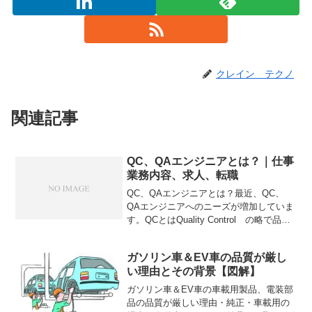
クレイン テクノ
関連記事
QC、QAエンジニアとは？｜仕事
業務内容、求人、転職
QC、QAエンジニアとは？最近、QC、
QAエンジニアへのニーズが増加していま
す。QCとはQuality Control の略で品質
管理の意味です。またQAとは、Quality
Assuranceの略で、和訳すると品質保証
ガソリン車＆EV車の品質が厳し
という意味になります...
い理由とその背景【図解】
ガソリン車＆EV車の車載用製品、電装部
品の品質が厳しい理由・純正・車載用の