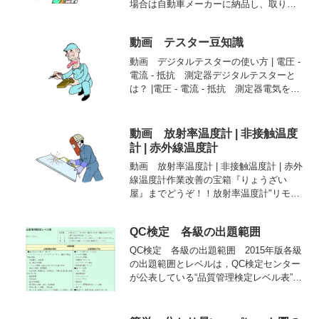
場合は自動車メーカーに納品し、取り付
けて販売するため、安定した生産数が長
期に渡って確保できるが品質要求は厳し
動画 テスター豆知識
い。・市販品の場合は一般・カー用品店
にて販売する為、生産数...
動画 デジタルテスターの使い方 | 電圧 -
電流 - 抵抗 測定器デジタルテスターと
は？ |電圧 - 電流 - 抵抗 測定器電気を扱
う上で、ぜひ欲しいのがテスターです。
電気を測る専用の計測器としては、電圧
計や電流計が多く使われていますが、...
動画 放射率温度計 | 非接触温度
計 | 赤外線温度計
動画 放射率温度計 | 非接触温度計 | 赤外
線温度計作業改善の宝箱『りょうざい
屋』までどうぞ！！放射率温度計"リモー
トサーモ プロ１０"を使用して『身近に
ある温度』を計測しました。放射率温度
QC検定 各級の出題範囲
計とは？すべての物体は赤外線を放射し
ています。こ...
QC検定 各級の出題範囲 2015年版各級
の出題範囲とレベルは，QC検定センター
が公表している“品質管理検定レベル表”に
記載のとおりです。レベル表は見直され
る場合がありますので，最新の情報はQC
検定センターのホームページを見てくだ