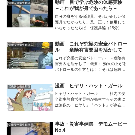
動画 目で学ぶ危険の体感実験
現­。視聴者に災害の恐怖と安全対策の必
労働安全衛生動画
－これが我が身であったら－
要性を強く訴えかけ...
自分の身を守る保護具、それが正しい保
護具でなかったり、又、正しく使用して
いなかったならば…保護具編（15分）イ
メージ保護帽保護帽着用の効果実験（そ
の1）保護帽着用の効果実験（その2）あ
動画 これぞ究極の安全パトロー
ごひもを締めた時と締めない時の実験安
労働安全衛生動画
ル －危険有害要因を活かして－
全帯墜落した時の身体...
これぞ究極の安全パトロール －危険有
害要因を活かして－概要： 効果の上がる
パトロールの仕方とは！！それは危険有
害要因を洗い出し、対策をたてた作業手
順書を作り、それに基づいた作業内容を
漫画 ヒヤリ・ハット・ガール
イラストにして、部下に危険箇所のポイ
労働安全衛生動画
ントを示すことです。パ...
ヒヤリ・ハット・ガール 社内の安
全衛生教育労働災害が発生するその裏に
は無数の「ヒヤリ」「ハット」が存在し
ます。労災には至らなかったが一歩間違
えば事故につながっていたリスク、それ
がヒヤリハットです。ヒヤリハットを題
事故・災害事例集 デモムービー
労働安全衛生動画
材として、安全衛生の啓発...
No.4