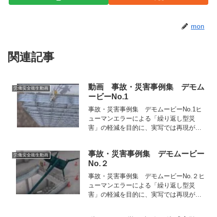
mon
関連記事
動画 事故・災害事例集 デモム
労働安全衛生動画
ービーNo.1
事故・災害事例集 デモムービーNo.1ヒ
ューマンエラーによる「繰り返し型災
害」の軽減を目的に、実写では再­現が難
しい「事故発生の過程とその瞬間」をＣ
Ｇアニメーションと効果音でリアルに再
事故・災害事例集 デモムービー
現­。視聴者に災害の恐怖と安全対策の必
労働安全衛生動画
No.２
要性を強く訴えかけ...
事故・災害事例集 デモムービーNo.２ヒ
ューマンエラーによる「繰り返し型災
害」の軽減を目的に、実写では再­現が難
しい「事故発生の過程とその瞬間」をＣ
Ｇアニメーションと効果音でリアルに再