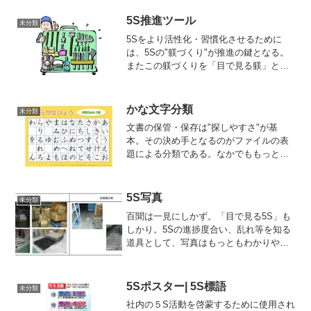
5S推進ツール
未分類
5Sをより活性化・習慣化させるために
は、5Sの"躾づくり"が推進の鍵となる。
またこの躾づくりを「目で見る躾」とし
てサポートする道具のことを「5S推進ツ
ール」という。次のようなものがあげら
れる。●5S標語●5Sバッジ・5Sリボン
かな文字分類
未分類
●5Sマップ●...
文書の保管・保存は"探しやすさ"が基
本。その決め手となるのがファイルの表
題による分類である。なかでももっとも
ポピュラーでよく使われるのが「かな文
字分類」。まず表題名の第1音をアカサタ
ナ...の行別にし、それをアイウエオ...に
5S写真
未分類
音別、さらに細...
百聞は一見にしかず。「目で見る5S」も
しかり。5Sの進捗度合い、乱れ等を知る
道具として、写真はもっともわかりやす
く説得力がある。指摘表からチェックリ
スト、社内報にいたるまで、5S啓蒙には
欠かせない。撮影した５Ｓの写真は下記
5Sポスター| 5S標語
未分類
のように５Ｓ活動の...
社内の５S活動を啓蒙するために使用され