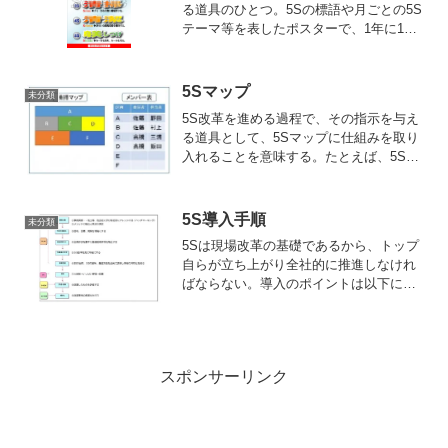
る道具のひとつ。5Sの標語や月ごとの5S
テーマ等を表したポスターで、1年に1～2
回作成し、各職場ごとに掲示する。5S運
動を推進するという、会社の社内広告と
もいえる。５S理論をわかりやすく平易な
5Sマップ
未分類
言葉で表し...
5S改革を進める過程で、その指示を与え
る道具として、5Sマップに仕組みを取り
入れることを意味する。たとえば、5S区
域と各担当者名を記し、業務・責任の所
在を明確にする。また5Sマップにはあら
かじめ、注意点がメモできる「5S改革き
5S導入手順
未分類
っぷ」を備えつ...
5Sは現場改革の基礎であるから、トップ
自らが立ち上がり全社的に推進しなけれ
ばならない。導入のポイントは以下に示
すとおりである。5S推進体制の確立：5S
の組織づくりから、トップは当然その最
高責任者となる。5S推進計画立案：導入
は集中期間を設定...
スポンサーリンク